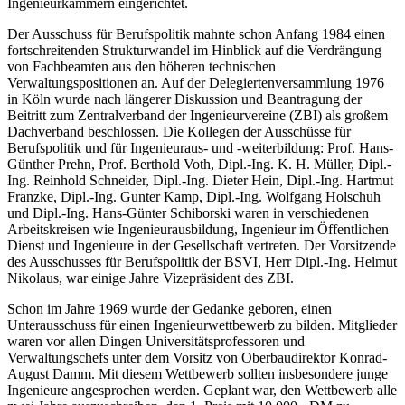
Ingenieurkammern eingerichtet.
Der Ausschuss für Berufspolitik mahnte schon Anfang 1984 einen
fortschreitenden Strukturwandel im Hinblick auf die Verdrängung
von Fachbeamten aus den höheren technischen
Verwaltungspositionen an. Auf der Delegiertenversammlung 1976
in Köln wurde nach längerer Diskussion und Beantragung der
Beitritt zum Zentralverband der Ingenieurvereine (ZBI) als großem
Dachverband beschlossen. Die Kollegen der Ausschüsse für
Berufspolitik und für Ingenieuraus- und -weiterbildung: Prof. Hans-
Günther Prehn, Prof. Berthold Voth, Dipl.-Ing. K. H. Müller, Dipl.-
Ing. Reinhold Schneider, Dipl.-Ing. Dieter Hein, Dipl.-Ing. Hartmut
Franzke, Dipl.-Ing. Gunter Kamp, Dipl.-Ing. Wolfgang Holschuh
und Dipl.-Ing. Hans-Günter Schiborski waren in verschiedenen
Arbeitskreisen wie Ingenieurausbildung, Ingenieur im Öffentlichen
Dienst und Ingenieure in der Gesellschaft vertreten. Der Vorsitzende
des Ausschusses für Berufspolitik der BSVI, Herr Dipl.-Ing. Helmut
Nikolaus, war einige Jahre Vizepräsident des ZBI.
Schon im Jahre 1969 wurde der Gedanke geboren, einen
Unterausschuss für einen Ingenieurwettbewerb zu bilden. Mitglieder
waren vor allen Dingen Universitätsprofessoren und
Verwaltungschefs unter dem Vorsitz von Oberbaudirektor Konrad-
August Damm. Mit diesem Wettbewerb sollten insbesondere junge
Ingenieure angesprochen werden. Geplant war, den Wettbewerb alle