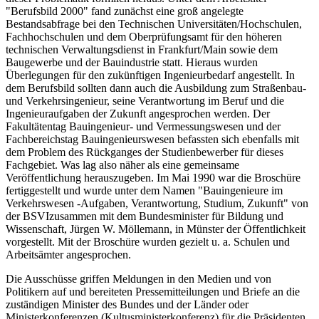
"Berufsbild 2000" fand zunächst eine groß angelegte
Bestandsabfrage bei den Technischen Universitäten/Hochschulen,
Fachhochschulen und dem Oberprüfungsamt für den höheren
technischen Verwaltungsdienst in Frankfurt/Main sowie dem
Baugewerbe und der Bauindustrie statt. Hieraus wurden
Überlegungen für den zukünftigen Ingenieurbedarf angestellt. In
dem Berufsbild sollten dann auch die Ausbildung zum Straßenbau-
und Verkehrsingenieur, seine Verantwortung im Beruf und die
Ingenieuraufgaben der Zukunft angesprochen werden. Der
Fakultätentag Bauingenieur- und Vermessungswesen und der
Fachbereichstag Bauingenieurswesen befassten sich ebenfalls mit
dem Problem des Rückganges der Studienbewerber für dieses
Fachgebiet. Was lag also näher als eine gemeinsame
Veröffentlichung herauszugeben. Im Mai 1990 war die Broschüre
fertiggestellt und wurde unter dem Namen "Bauingenieure im
Verkehrswesen -Aufgaben, Verantwortung, Studium, Zukunft" von
der BSVIzusammen mit dem Bundesminister für Bildung und
Wissenschaft, Jürgen W. Möllemann, in Münster der Öffentlichkeit
vorgestellt. Mit der Broschüre wurden gezielt u. a. Schulen und
Arbeitsämter angesprochen.
Die Ausschüsse griffen Meldungen in den Medien und von
Politikern auf und bereiteten Pressemitteilungen und Briefe an die
zuständigen Minister des Bundes und der Länder oder
Ministerkonferenzen (Kultusministerkonferenz) für die Präsidenten