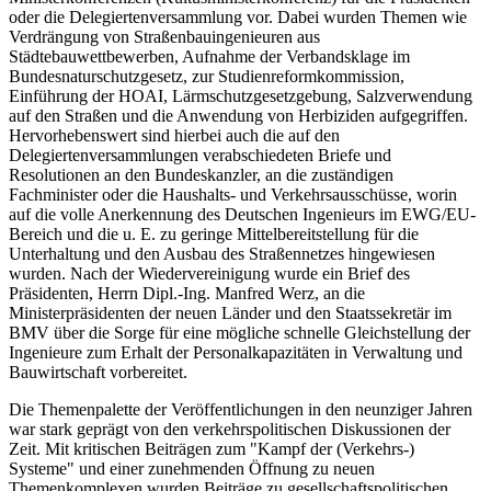
oder die Delegiertenversammlung vor. Dabei wurden Themen wie
Verdrängung von Straßenbauingenieuren aus
Städtebauwettbewerben, Aufnahme der Verbandsklage im
Bundesnaturschutzgesetz, zur Studienreformkommission,
Einführung der HOAI, Lärmschutzgesetzgebung, Salzverwendung
auf den Straßen und die Anwendung von Herbiziden aufgegriffen.
Hervorhebenswert sind hierbei auch die auf den
Delegiertenversammlungen verabschiedeten Briefe und
Resolutionen an den Bundeskanzler, an die zuständigen
Fachminister oder die Haushalts- und Verkehrsausschüsse, worin
auf die volle Anerkennung des Deutschen Ingenieurs im EWG/EU-
Bereich und die u. E. zu geringe Mittelbereitstellung für die
Unterhaltung und den Ausbau des Straßennetzes hingewiesen
wurden. Nach der Wiedervereinigung wurde ein Brief des
Präsidenten, Herrn Dipl.-Ing. Manfred Werz, an die
Ministerpräsidenten der neuen Länder und den Staatssekretär im
BMV über die Sorge für eine mögliche schnelle Gleichstellung der
Ingenieure zum Erhalt der Personalkapazitäten in Verwaltung und
Bauwirtschaft vorbereitet.
Die Themenpalette der Veröffentlichungen in den neunziger Jahren
war stark geprägt von den verkehrspolitischen Diskussionen der
Zeit. Mit kritischen Beiträgen zum "Kampf der (Verkehrs-)
Systeme" und einer zunehmenden Öffnung zu neuen
Themenkomplexen wurden Beiträge zu gesellschaftspolitischen