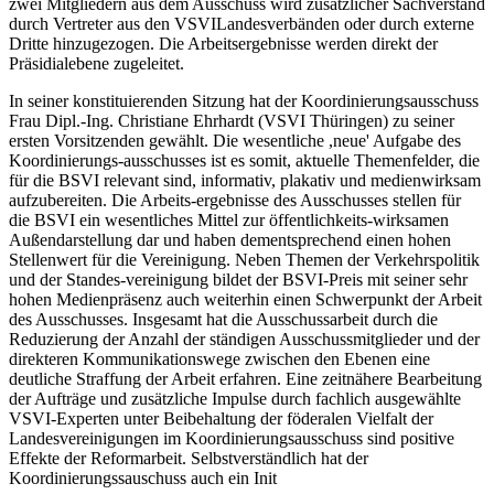
zwei Mitgliedern aus dem Ausschuss wird zusätzlicher Sachverstand
durch Vertreter aus den VSVILandesverbänden oder durch externe
Dritte hinzugezogen. Die Arbeitsergebnisse werden direkt der
Präsidialebene zugeleitet.
In seiner konstituierenden Sitzung hat der Koordinierungsausschuss
Frau Dipl.-Ing. Christiane Ehrhardt (VSVI Thüringen) zu seiner
ersten Vorsitzenden gewählt. Die wesentliche ,neue' Aufgabe des
Koordinierungs-ausschusses ist es somit, aktuelle Themenfelder, die
für die BSVI relevant sind, informativ, plakativ und medienwirksam
aufzubereiten. Die Arbeits-ergebnisse des Ausschusses stellen für
die BSVI ein wesentliches Mittel zur öffentlichkeits-wirksamen
Außendarstellung dar und haben dementsprechend einen hohen
Stellenwert für die Vereinigung. Neben Themen der Verkehrspolitik
und der Standes-vereinigung bildet der BSVI-Preis mit seiner sehr
hohen Medienpräsenz auch weiterhin einen Schwerpunkt der Arbeit
des Ausschusses. Insgesamt hat die Ausschussarbeit durch die
Reduzierung der Anzahl der ständigen Ausschussmitglieder und der
direkteren Kommunikationswege zwischen den Ebenen eine
deutliche Straffung der Arbeit erfahren. Eine zeitnähere Bearbeitung
der Aufträge und zusätzliche Impulse durch fachlich ausgewählte
VSVI-Experten unter Beibehaltung der föderalen Vielfalt der
Landesvereinigungen im Koordinierungsausschuss sind positive
Effekte der Reformarbeit. Selbstverständlich hat der
Koordinierungssauschuss auch ein Init