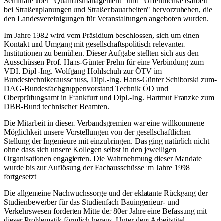
Seminare über "Qualitätsmanagement" und "Öffentlichkeitsarbeit
bei Straßenplanungen und Straßenbauarbeiten" hervorzuheben, die
den Landesvereinigungen für Veranstaltungen angeboten wurden.
Im Jahre 1982 wird vom Präsidium beschlossen, sich um einen
Kontakt und Umgang mit gesellschaftspolitisch relevanten
Institutionen zu bemühen. Dieser Aufgabe stellten sich aus den
Ausschüssen Prof. Hans-Günter Prehn für eine Verbindung zum
VDI, Dipl.-Ing. Wolfgang Hohlschuh zur ÖTV im
Bundestechnikerausschuss, Dipl.-Ing. Hans-Günter Schiborski zum-
DAG-Bundesfachgruppenvorstand Technik ÖD und
Oberprüfungsamt in Frankfurt und Dipl.-Ing. Hartmut Franzke zum
DBB-Bund technischer Beamten.
Die Mitarbeit in diesen Verbandsgremien war eine willkommene
Möglichkeit unsere Vorstellungen von der gesellschaftlichen
Stellung der Ingenieure mit einzubringen. Das ging natürlich nicht
ohne dass sich unsere Kollegen selbst in den jeweiligen
Organisationen engagierten. Die Wahrnehmung dieser Mandate
wurde bis zur Auflösung der Fachausschüsse im Jahre 1998
fortgesetzt.
Die allgemeine Nachwuchssorge und der eklatante Rückgang der
Studienbewerber für das Studienfach Bauingenieur- und
Verkehrswesen forderten Mitte der 80er Jahre eine Befassung mit
dieser Problematik förmlich heraus. Unter dem Arbeitstitel