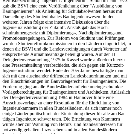
Berufsbezeichnung "Ingenieur / Ingenieurin". Schon im Jahr 1973
gab die BSVI eine erste Veröffenlichung über "Ausbildung von
Bauingenieuren" als Anleitung für Schulabsolventen heraus mit
Darstellung des Studieninhaltes Bauingenieurwesen. In den
weiteren Jahren folgte eine intensive Diskussion über die
Ingenieurausbildung der Zukunft. Anstoß gab das Hoch-
schulrahmengesetz mit Diplomierungs-, Nachdiplomierungsund
Promotionsregelungen. Zur Reform von Studium und Prüfungen
wurden Studienreformkommissionen in den Ländern eingerichtet, in
denen die BSVI und die Landesvereinigungen durch Vertreter auf
entsprechende Aufnahmeanträge beteiligt waren. Auf der 11.
Delegiertenversammlung 1975 in Kassel wurde außerdem hierzu
eine Pressemitteilung verabschiedet, die sich gegen ein Kurzzeit-
Ingenieurstudium wendet. Ende der 70er Jahre beschäftigte man
sich mit den auseinander driftenden Landesbauordnungen und mit
den Einschränkungen im Bauvorlagerecht für Bauingenieure. Die
Forderung ging an alle Bundesländer auf eine uneingeschränkte
Vorlageberechtigung für Bauingenieure und Architekten. Anlässlich
der Delegiertenversammlung 1984 in Hannover führte eine
Ausschussvorlage zu einer Resolution für die Einrichtung von
Ingenieurkammern in allen Bundesländern, da sich immer noch
einige Länder politisch mit der Einrichtung dieser für alle am Bau
tätigen Ingenieure schwer taten. Die Errichtung von Kammern
wurde aber zur Wahrung von Berufs- und Standesinteressen für
notwendig gehalten. Inzwischen sind in allen Bundesländern