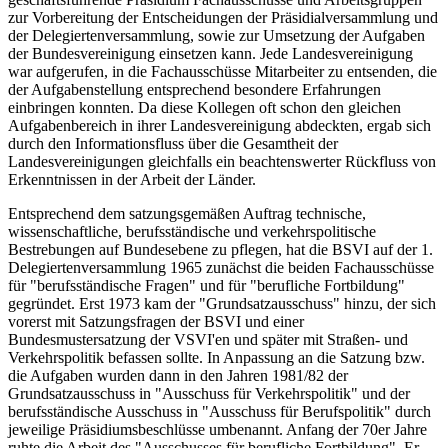
zur Vorbereitung der Entscheidungen der Präsidialversammlung und
der Delegiertenversammlung, sowie zur Umsetzung der Aufgaben
der Bundesvereinigung einsetzen kann. Jede Landesvereinigung
war aufgerufen, in die Fachausschüsse Mitarbeiter zu entsenden, die
der Aufgabenstellung entsprechend besondere Erfahrungen
einbringen konnten. Da diese Kollegen oft schon den gleichen
Aufgabenbereich in ihrer Landesvereinigung abdeckten, ergab sich
durch den Informationsfluss über die Gesamtheit der
Landesvereinigungen gleichfalls ein beachtenswerter Rückfluss von
Erkenntnissen in der Arbeit der Länder.
Entsprechend dem satzungsgemäßen Auftrag technische,
wissenschaftliche, berufsständische und verkehrspolitische
Bestrebungen auf Bundesebene zu pflegen, hat die BSVI auf der 1.
Delegiertenversammlung 1965 zunächst die beiden Fachausschüsse
für "berufsständische Fragen" und für "berufliche Fortbildung"
gegründet. Erst 1973 kam der "Grundsatzausschuss" hinzu, der sich
vorerst mit Satzungsfragen der BSVI und einer
Bundesmustersatzung der VSVI'en und später mit Straßen- und
Verkehrspolitik befassen sollte. In Anpassung an die Satzung bzw.
die Aufgaben wurden dann in den Jahren 1981/82 der
Grundsatzausschuss in "Ausschuss für Verkehrspolitik" und der
berufsständische Ausschuss in "Ausschuss für Berufspolitik" durch
jeweilige Präsidiumsbeschlüsse umbenannt. Anfang der 70er Jahre
ruhte die Arbeit des "Ausschusses für berufliche Fortbildung". Er