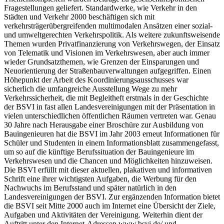
Fragestellungen geliefert. Standardwerke, wie Verkehr in den
Städten und Verkehr 2000 beschäftigen sich mit
verkehrsträgerübergreifenden multimodalen Ansätzen einer sozial-
und umweltgerechten Verkehrspolitik. Als weitere zukunftsweisende
Themen wurden Privatfinanzierung von Verkehrswegen, der Einsatz
von Telematik und Visionen im Verkehrswesen, aber auch immer
wieder Grundsatzthemen, wie Grenzen der Einsparungen und
Neuorientierung der Straßenbauverwaltungen aufgegriffen. Einen
Höhepunkt der Arbeit des Koordinierungsausschusses war
sicherlich die umfangreiche Ausstellung Wege zu mehr
Verkehrssicherheit, die mit Begleitheft erstmals in der Geschichte
der BSVI in fast allen Landesvereinigungen mit der Präsentation in
vielen unterschiedlichen öffentlichen Räumen vertreten war. Genau
30 Jahre nach Herausgabe einer Broschüre zur Ausbildung von
Bauingenieuren hat die BSVI im Jahr 2003 erneut Informationen für
Schüler und Studenten in einem Informationsblatt zusammengefasst,
um so auf die künftige Berufssituation der Bauingenieure im
Verkehrswesen und die Chancen und Möglichkeiten hinzuweisen.
Die BSVI erfüllt mit dieser aktuellen, plakativen und informativen
Schrift eine ihrer wichtigsten Aufgaben, die Werbung für den
Nachwuchs im Berufsstand und später natürlich in den
Landesvereinigungen der BSVI. Zur ergänzenden Information bietet
die BSVI seit Mitte 2000 auch im Internet eine Übersicht der Ziele,
Aufgaben und Aktivitäten der Vereinigung. Weiterhin dient der
Auftritt unter den Internet-Adressen www.bsvi.de/ und