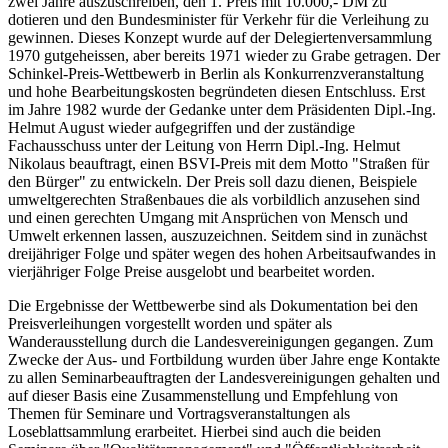
zwei Jahre auszuschreiben, den 1. Preis mit 10.000,- DM zu
dotieren und den Bundesminister für Verkehr für die Verleihung zu
gewinnen. Dieses Konzept wurde auf der Delegiertenversammlung
1970 gutgeheissen, aber bereits 1971 wieder zu Grabe getragen. Der
Schinkel-Preis-Wettbewerb in Berlin als Konkurrenzveranstaltung
und hohe Bearbeitungskosten begründeten diesen Entschluss. Erst
im Jahre 1982 wurde der Gedanke unter dem Präsidenten Dipl.-Ing.
Helmut August wieder aufgegriffen und der zuständige
Fachausschuss unter der Leitung von Herrn Dipl.-Ing. Helmut
Nikolaus beauftragt, einen BSVI-Preis mit dem Motto "Straßen für
den Bürger" zu entwickeln. Der Preis soll dazu dienen, Beispiele
umweltgerechten Straßenbaues die als vorbildlich anzusehen sind
und einen gerechten Umgang mit Ansprüchen von Mensch und
Umwelt erkennen lassen, auszuzeichnen. Seitdem sind in zunächst
dreijähriger Folge und später wegen des hohen Arbeitsaufwandes in
vierjähriger Folge Preise ausgelobt und bearbeitet worden.
Die Ergebnisse der Wettbewerbe sind als Dokumentation bei den
Preisverleihungen vorgestellt worden und später als
Wanderausstellung durch die Landesvereinigungen gegangen. Zum
Zwecke der Aus- und Fortbildung wurden über Jahre enge Kontakte
zu allen Seminarbeauftragten der Landesvereinigungen gehalten und
auf dieser Basis eine Zusammenstellung und Empfehlung von
Themen für Seminare und Vortragsveranstaltungen als
Loseblattsammlung erarbeitet. Hierbei sind auch die beiden